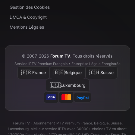
Gestion des Cookies
DMCA & Copyright
Mentions Légales
© 2007-2026
Forum TV
. Tous droits réservés.
Service IPTV Premium Français • Entreprise Légale Enregistrée
🇫🇷
🇧🇪
🇨🇭
France
Belgique
Suisse
🇱🇺
Luxembourg
VISA
PayPal
Forum TV
- Abonnement IPTV Premium France, Belgique, Suisse,
Luxembourg. Meilleur service IPTV avec 30000+ chaînes TV en direct,
130000+ films et séries VOD en qualité 4K/FHD. Compatible Smart TV,